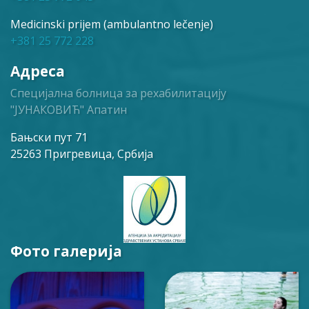
Medicinski prijem (ambulantno lečenje)
+381 25 772 228
Адреса
Специјална болница за рехабилитацију
"ЈУНАКОВИЋ" Апатин
Бањски пут 71
25263 Пригревица, Србија
Фото галерија