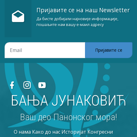
Пријавите се на наш Newsletter
Да бисте добијали најновије информације,
пошаљите нам вашу е-маил адресу
Пријавите се
БАЊА ЈУНАКОВИЋ
Ваш део Панонског мора!
O нама
Како до нас
Историјат
Конгресни