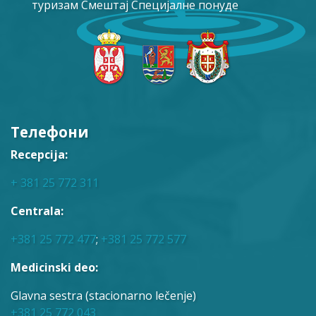
туризам
Смештај
Специјалне понуде
Телефони
Recepcija:
+ 381 25 772 311
Centrala:
+381 25 772 477
;
+381 25 772 577
Medicinski deo:
Glavna sestra (stacionarno lečenje)
+381 25 772 043