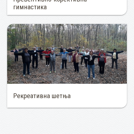
гимнастика
Рекреативна шетња