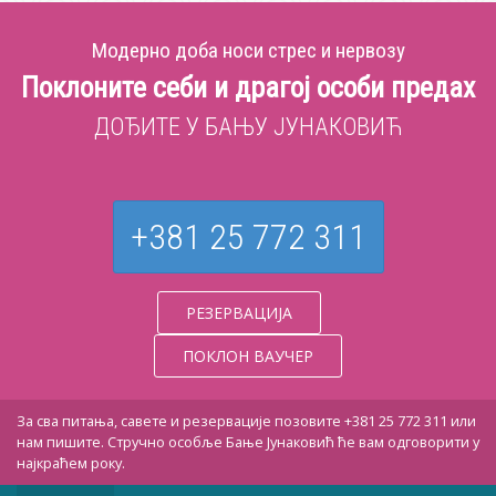
Модерно доба носи стрес и нервозу
Поклоните себи и драгој особи предах
ДОЂИТЕ У БАЊУ ЈУНАКОВИЋ
+381 25 772 311
РЕЗЕРВАЦИЈА
ПОКЛОН ВАУЧЕР
За сва питања, савете и резервације позовите +381 25 772 311 или
нам пишите. Стручно особље Бање Јунаковић ће вам одговорити у
најкраћем року.