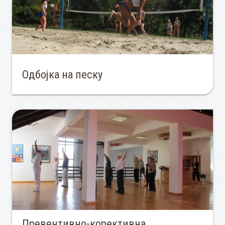
Одбојка на песку
Превентивно-корективна