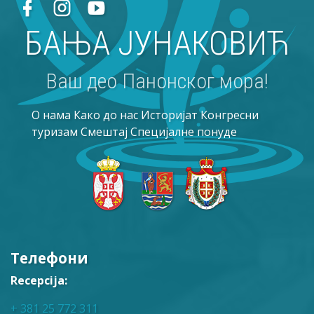
БАЊА ЈУНАКОВИЋ
Ваш део Панонског мора!
O нама
Како до нас
Историјат
Конгресни
туризам
Смештај
Специјалне понуде
Телефони
Recepcija:
+ 381 25 772 311