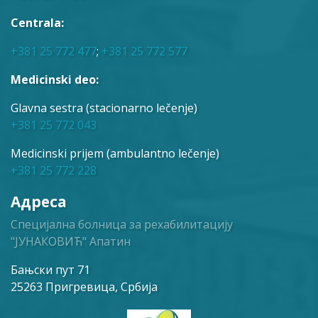
Centrala:
+381 25 772 477
;
+381 25 772 577
Medicinski deo:
Glavna sestra (stacionarno lečenje)
+381 25 772 043
Medicinski prijem (ambulantno lečenje)
+381 25 772 228
Адреса
Специјална болница за рехабилитацију
"ЈУНАКОВИЋ" Апатин
Бањски пут 71
25263 Пригревица, Србија