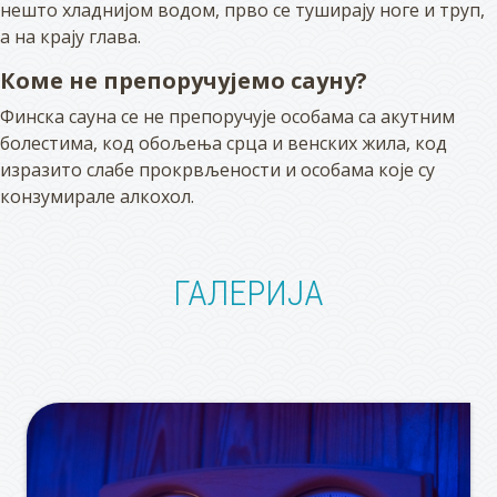
нешто хладнијом водом, прво се туширају ноге и труп,
а на крају глава.
Коме не препоручујемо сауну?
Финска сауна се не препоручује особама са акутним
болестима, код обољења срца и венских жила, код
изразито слабе прокрвљености и особама које су
конзумирале алкохол.
ГАЛЕРИЈА