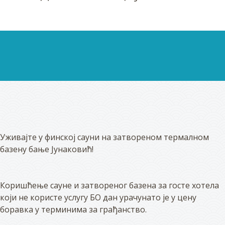
Уживајте у финској сауни на затвореном термалном
базену бање Јунаковић!
Коришћење сауне и затвореног базена за госте хотела
који не користе услугу БО дан урачунато је у цену
боравка у терминима за грађанство.