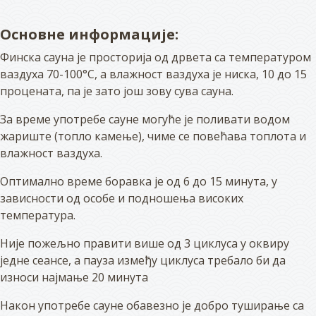
Основне информације:
Финска сауна је просторија од дрвета са температуром
ваздуха 70-100°C, а влажност ваздуха је ниска, 10 до 15
процената, па је зато још зову сува сауна.
За време употребе сауне могуће је поливати водом
жариште (топло камење), чиме се повећава топлота и
влажност ваздуха.
Оптимално време боравка је од 6 до 15 минута, у
зависности од особе и подношења високих
температура.
Није пожељно правити више од 3 циклуса у оквиру
једне сеансе, а пауза између циклуса требало би да
износи најмање 20 минута
Након употребе сауне обавезно је добро туширање са