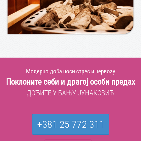
Модерно доба носи стрес и нервозу
Поклоните себи и драгој особи предах
ДОЂИТЕ У БАЊУ ЈУНАКОВИЋ
+381 25 772 311