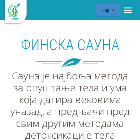
Ћир
ФИНСКА САУНА
Сауна је најбоља метода
за опуштање тела и ума
која датира вековима
уназад, а предњачи пред
свим другим методама
детоксикације тела