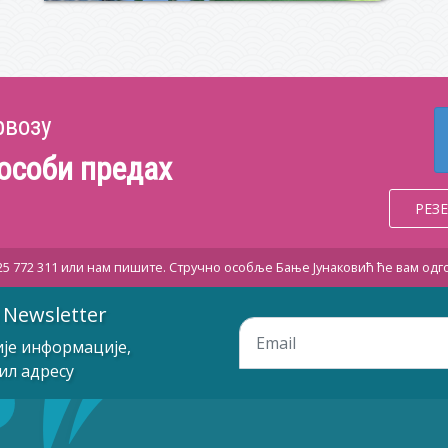
рвозу
 особи предах
РЕЗ
25 772 311 или нам пишите. Стручно особље Бање Јунаковић ће вам одго
 Newsletter
ије информације,
ил адресу