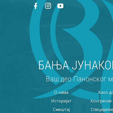
БАЊА ЈУНАКО
Ваш део Панонског м
O нама
Како д
Историјат
Конгресни
Смештај
Специјалн