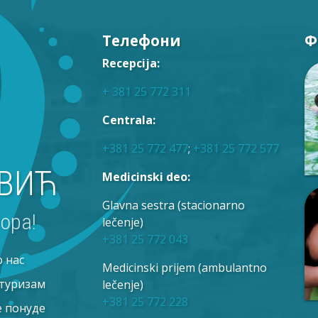
Телефони
Ф
Recepcija:
+ 381 25 772 311
Centrala:
+381 25 772 477
;
+381 25 772 577
ВИЋ
Medicinski deo:
Glavna sestra (stacionarno
ора!
lečenje)
+381 25 772 043
о нас
Medicinski prijem (ambulantno
 туризам
lečenje)
+381 25 772 228
е понуде