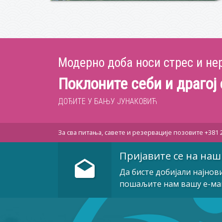
Модерно доба носи стрес и не
Поклоните себи и драгој
ДОЂИТЕ У БАЊУ ЈУНАКОВИЋ
За сва питања, савете и резервације позовите +381 
Пријавите се на наш
Да бисте добијали најнов
пошаљите нам вашу е-ма