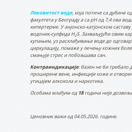
Лековитост воде
, која
потиче
са дубине од
факултета у Београду а са pH од 7,4 ова вод
хипертерме. У а
нј
онско-катјонском саставу 
водоник-сулфида H
S. Захваљујући овим ка
2
купањем,
уз расхлађивање воде до одговар
циркулацију, помаже у лечењу кожних боле
смањује стрес и побољшава сан.
Контраиндикације
: базен не би требало 
проширене вене,
инфекције коже и отворе
утицајем алкохола и наркотика.
Особама млађим од
18
година није дозво
Ценовник важи од 04.05.2026. године.