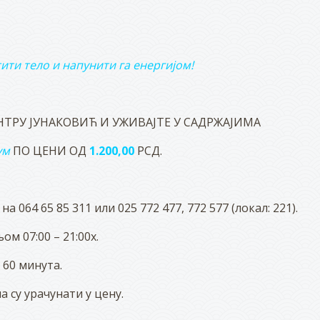
тити тело
и напунити га енергијом!
НТРУ ЈУНАКОВИЋ И УЖИВАЈТЕ У САДРЖАЈИМА
ум
ПО ЦЕНИ ОД
1.200,00
РСД.
 064 65 85 311 или 025 772 477, 772 577 (локал: 221).
ом 07:00 – 21:00х.
 60 минута.
су урачунати у цену.