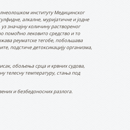
Балнеолошком институту Медицинског
 сулфидне, алкалне, муријатичне и јодне
, уз значајну количину раствореног
ао помоћно лековито средство и то
ажава реуматске тегобе, побољшава
те, подстиче детоксикацију организма,
тисак, обољења срца и крвних судова,
у телесну температуру, стања под
вених и безбедоносних разлога
.