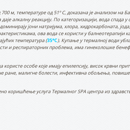
 700 м, температуре од 51º
C
, доказана је анализом на 
а даје алкалну реакцију. По категоризацији, вода спада у
доминирају јони натријума, хлора, хидрокарбоната, јода
рактеристикама, ова вода се користи у балнеотерапији к
ајућих температура
(
35°
C
).
Купање у термалној води убл
сти и респираторних проблема, има гинеколошке бенефи
да користе особе које имају епилепсију, висок крвни при
не ране, малигне болести, инфективна обољења,
повишен
љено коришћење
услуга
Термалног
SPA
центра из здравст