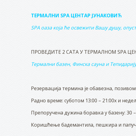
ТЕРМАЛНИ SPA ЦЕНТАР ЈУНАКОВИЋ
SPA
оаза која ће освежити Вашу душу, опус
ПРОВЕДИТЕ 2 САТА У ТЕРМАЛНОМ SPA ЦЕ
Термални базен, Финска сауна и
Тепидариј
Резервација термина је обавезна, позивом на
Радно време: суботом 13:00 – 21:00х и недељ
Препоручена дужина боравка у базену: 30 –
Коришћење бадемантила, пешкира и папуча 