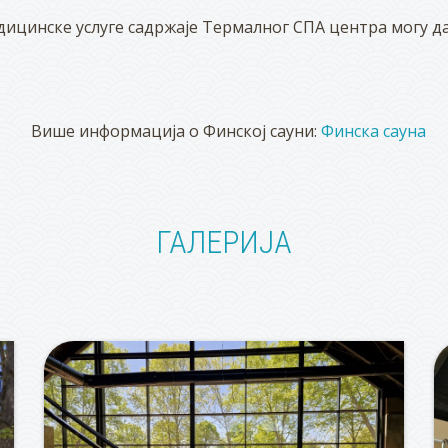
едицинске услуге садржаје Термалног СПА центра могу д
Више информација о Финској сауни:
Финска сауна
ГАЛЕРИЈА