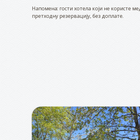
Напомена: гости хотела који не користе м
претходну резервацију, без доплате.