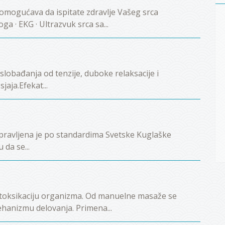
i omogućava da ispitate zdravlje Vašeg srca
ga · EKG · Ultrazvuk srca sa...
lobađanja od tenzije, duboke relaksacije i
aja.Efekat...
apravljena je po standardima Svetske Kuglaške
da se...
etoksikaciju organizma. Od manuelne masaže se
hanizmu delovanja. Primena...