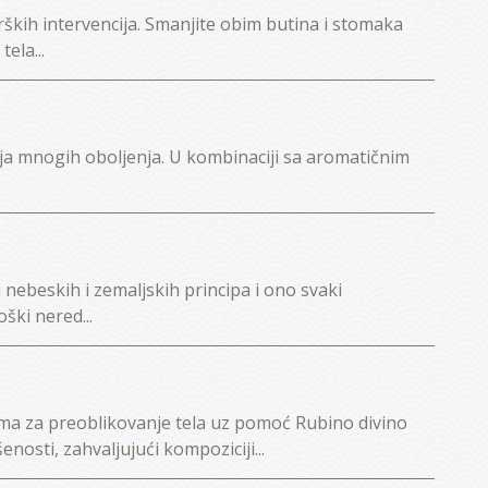
urških intervencija. Smanjite obim butina i stomaka
ela...
ja mnogih oboljenja. U kombinaciji sa aromatičnim
nebeskih i zemaljskih principa i ono svaki
ški nered...
ima za preoblikovanje tela uz pomoć Rubino divino
enosti, zahvaljujući kompoziciji...