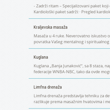
- Zadrži ritam – Specijalizovani paket koj
Kardiološki paket sadrži: · Pregled kardiolo
Kraljevska masaža
Masaža u 4 ruke. Neverovatno iskustvo os
povratka Vašeg mentalnog i spiritualnog sj
Kuglana
Kuglana „Banja Junaković“, sa 8 staza, n
federacije WNBA-NBC, tako da ovde mogu 
Limfna drenaža
Limfna drenaža predstavlja tehniku za d
razlikuje prema masažnim hvatovima i me