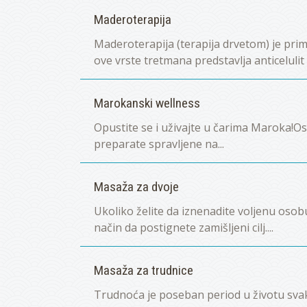
Maderoterapija
Maderoterapija (terapija drvetom) je prim
ove vrste tretmana predstavlja anticelulit
Marokanski wellness
Opustite se i uživajte u čarima Maroka!Os
preparate spravljene na...
Masaža za dvoje
Ukoliko želite da iznenadite voljenu osobu, 
način da postignete zamišljeni cilj....
Masaža za trudnice
Trudnoća je poseban period u životu svake