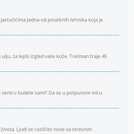
jastučićima Jedna od posebnih tehnika koja je
ulju, za lepši izgled vaše kože. Tretman traje 45
ess centru budete sami? Da se u potpunom miru
ivota. Ljudi se različito nose sa stresnim