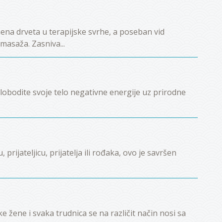
ena drveta u terapijske svrhe, a poseban vid
 masaža. Zasniva...
lobodite svoje telo negativne energije uz prirodne
prijateljicu, prijatelja ili rođaka, ovo je savršen
 žene i svaka trudnica se na različit način nosi sa