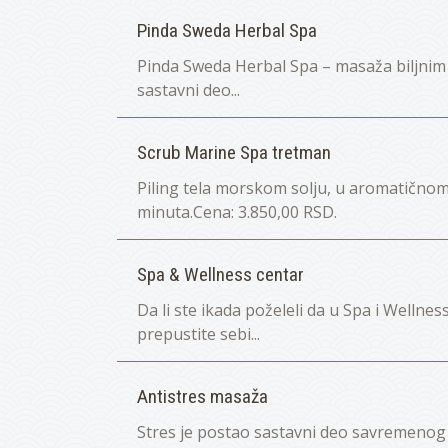
Pinda Sweda Herbal Spa
Pinda Sweda Herbal Spa – masaža biljnim 
sastavni deo...
Scrub Marine Spa tretman
Piling tela morskom solju, u aromatičnom 
minuta.Cena: 3.850,00 RSD.
Spa & Wellness centar
Da li ste ikada poželeli da u Spa i Welln
prepustite sebi...
Antistres masaža
Stres je postao sastavni deo savremenog ž