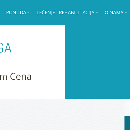
PONUDA
LEČENJE I REHABILITACIJA
O NAMA
GA
jam
Cena