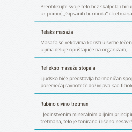
Preoblikujte svoje telo bez skalpela i hir
uz pomoć „Gipsanih bermuda“ i tretmana t
Relaks masaža
Masaža se vekovima koristi u svrhe lečen
uljima deluje opuštajuće na organizam,...
Reflekso masaža stopala
Ljudsko biće predstavlja harmoničan spoj 
poremećaj ravnoteže doživljava kao fiziolo
Rubino divino tretman
Jedinstvenim mineralnim biljnim princip
tretmana, telo je tonirano i lišeno nesavrš