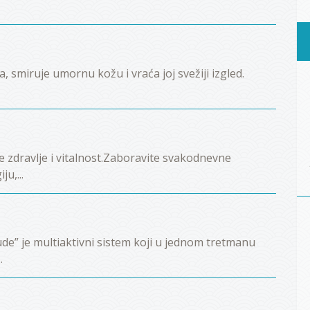
a, smiruje umornu kožu i vraća joj svežiji izgled.
e zdravlje i vitalnost.Zaboravite svakodnevne
u,...
e” je multiaktivni sistem koji u jednom tretmanu
.