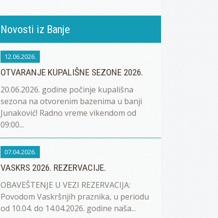
Novosti iz Banje
12.06.2026.
OTVARANJE KUPALIŠNE SEZONE 2026.
20.06.2026. godine počinje kupališna
sezona na otvorenim bazenima u banji
Junaković! Radno vreme vikendom od
09:00...
07.04.2026.
VASKRS 2026. REZERVACIJE.
OBAVEŠTENJE U VEZI REZERVACIJA:
Povodom Vaskršnjih praznika, u periodu
od 10.04. do 14.04.2026. godine naša...