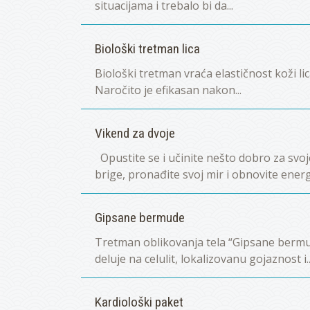
situacijama i trebalo bi da...
Biološki tretman lica
Biološki tretman vraća elastičnost koži lic
Naročito je efikasan nakon...
Vikend za dvoje
Opustite se i učinite nešto dobro za svoj
brige, pronađite svoj mir i obnovite energij
Gipsane bermude
Tretman oblikovanja tela “Gipsane bermud
deluje na celulit, lokalizovanu gojaznost i..
Kardiološki paket