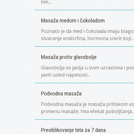
tim....
Masaža medom i čokoladom
Poznato je da med i čokolada imaju blago
stvaranje endorfina, hormona sreće koji...
Masaža protiv glavobolje
Glavobolja se javlja u svim uzrastima i po
javiti usled napetosti...
Podvodna masaža
Podvodna masaža je masaža pritiskom vod
primenu masaže. Ima efekat poboljšanja..
Preoblikovanje tela za 7 dana