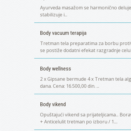
Ayurveda masažom se harmonično deluje na
stabilizuje i...
Body vacuum terapija
Tretman tela preparatima za borbu protiv
se postiže dodatni efekat razgradnje celulit
Body wellness
2 x Gipsane bermude 4 x Tretman tela a
dana. Cena: 16.500,00 din. ...
Body vikend
Opuštajući vikend sa prijateljicama... Bo
+ Anticelulit tretman po izboru / 1....