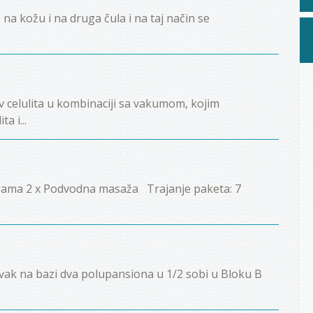
 kožu i na druga čula i na taj način se
 celulita u kombinaciji sa vakumom, kojim
a i...
lgama 2 x Podvodna masaža Trajanje paketa: 7
ravak na bazi dva polupansiona u 1/2 sobi u Bloku B