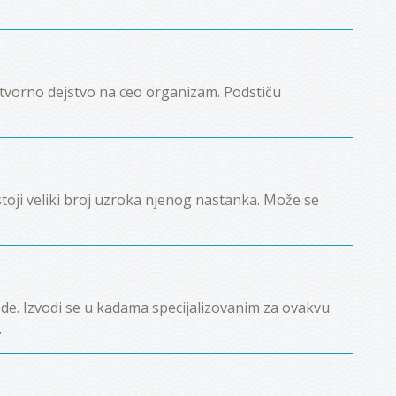
tvorno dejstvo na ceo organizam. Podstiču
stoji veliki broj uzroka njenog nastanka. Može se
e. Izvodi se u kadama specijalizovanim za ovakvu
.