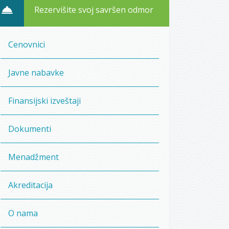
Rezervišite svoj savršen odmor
Cenovnici
Javne nabavke
Finansijski izveštaji
Dokumenti
Menadžment
Akreditacija
O nama