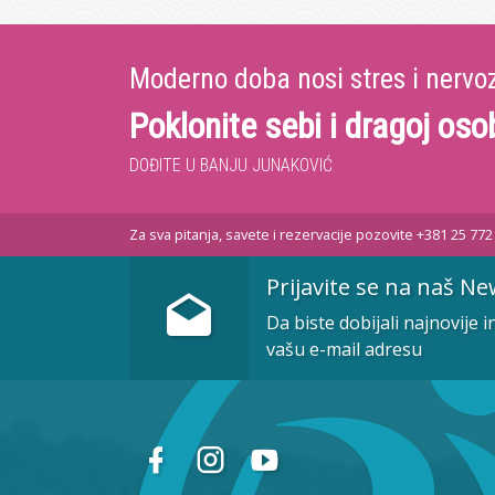
Moderno doba nosi stres i nervo
Poklonite sebi i dragoj oso
DOĐITE U BANJU JUNAKOVIĆ
Za sva pitanja, savete i rezervacije pozovite +381 25 77
Prijavite se na naš Ne
Da biste dobijali najnovije 
vašu e-mail adresu