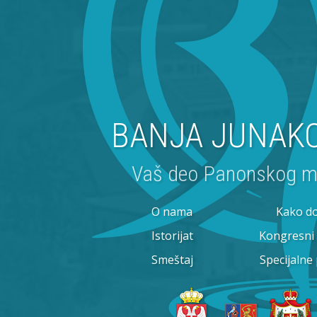
BANJA JUNAK
Vaš deo Panonskog m
O nama
Kako d
Istorijat
Kongresni
Smeštaj
Specijalne