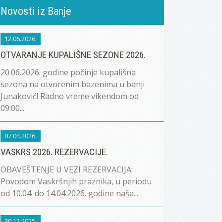
Novosti iz Banje
12.06.2026.
OTVARANJE KUPALIŠNE SEZONE 2026.
20.06.2026. godine počinje kupališna
sezona na otvorenim bazenima u banji
Junaković! Radno vreme vikendom od
09:00...
07.04.2026.
VASKRS 2026. REZERVACIJE.
OBAVEŠTENJE U VEZI REZERVACIJA:
Povodom Vaskršnjih praznika, u periodu
od 10.04. do 14.04.2026. godine naša...
30.12.2025.