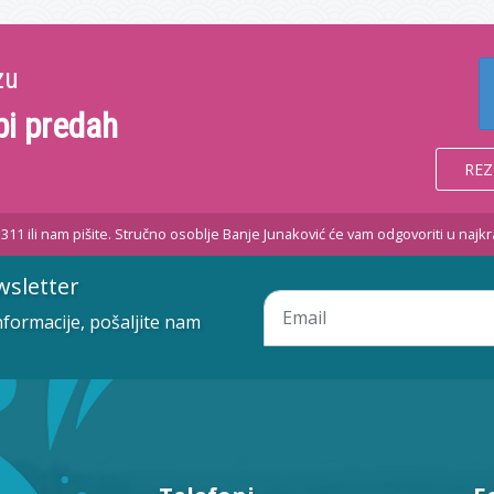
zu
bi predah
REZ
2 311 ili nam pišite. Stručno osoblje Banje Junaković će vam odgovoriti u naj
wsletter
informacije, pošaljite nam