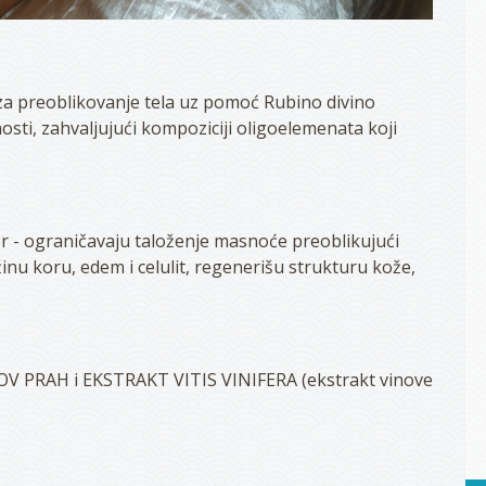
za preoblikovanje tela uz pomoć Rubino divino
osti, zahvaljujući kompoziciji oligoelemenata koji
uter - ograničavaju taloženje masnoće preoblikujući
u koru, edem i celulit, regenerišu strukturu kože,
INOV PRAH i EKSTRAKT VITIS VINIFERA (ekstrakt vinove