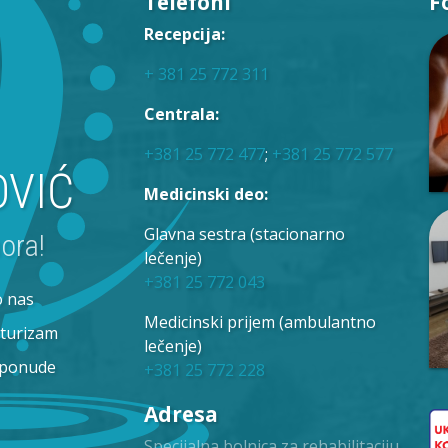
Telefoni
F
Recepcija:
+ 381 25 772 311
Centrala:
+381 25 772 477
;
+381 25 772 577
OVIĆ
Medicinski deo:
Glavna sestra (stacionarno
ora!
lečenje)
+381 25 772 043
o nas
Medicinski prijem (ambulantno
 turizam
lečenje)
 ponude
+381 25 772 228
Adresa
Specijalna bolnica za rehabilitaciju