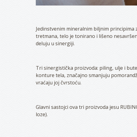
Jedinstvenim mineralnim biljnim principima 
tretmana, telo je tonirano i lišeno nesavršen
deluju u sinergiji.
Tri sinergistička proizvoda: piling, ulje i b
konture tela, značajno smanjuju pomorandžin
vraćaju joj čvrstoću.
Glavni sastojci ova tri proizvoda jesu RUB
loze).