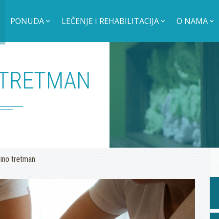
PONUDA
LEČENJE I REHABILITACIJA
O NAMA
 TRETMAN
vino tretman