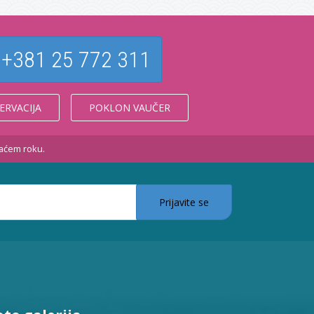
+381 25 772 311
ERVACIJA
POKLON VAUČER
kraćem roku.
Prijavite se