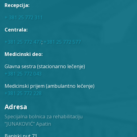
Recepcija:
+ 381 25 772 311
Centrala:
+381 25 772 477
;
+381 25 772 577
Medicinski deo:
Glavna sestra (stacionarno lečenje)
+381 25 772 043
Medicinski prijem (ambulantno lečenje)
+381 25 772 228
Adresa
Specijalna bolnica za rehabilitaciju
"JUNAKOVIĆ" Apatin
Banjski put 71