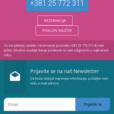
+381 25 772 311
REZERVACIJA
POKLON VAUČER
Za sva pitanja, savete i rezervacije pozovite +381 25 772 311 ili nam
pišite. Stručno osoblje Banje Junaković će vam odgovoriti u najkraćem
roku.
Prijavite se na naš Newsletter
Da biste dobijali najnovije informacije, pošaljite nam
vašu e-mail adresu
Prijavite se