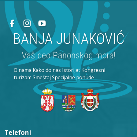
BANJA JUNAKOVIĆ
Vaš deo Panonskog mora!
O nama
Kako do nas
Istorijat
Kongresni
turizam
Smeštaj
Specijalne ponude
Telefoni