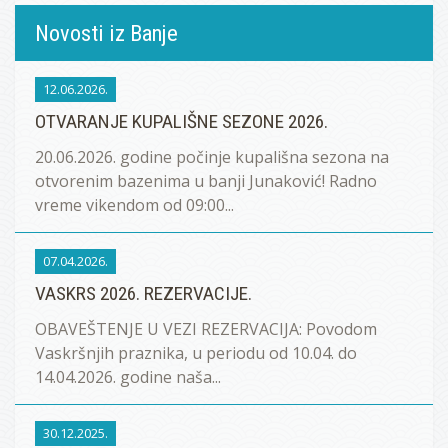
Novosti iz Banje
12.06.2026.
OTVARANJE KUPALIŠNE SEZONE 2026.
20.06.2026. godine počinje kupališna sezona na
otvorenim bazenima u banji Junaković! Radno
vreme vikendom od 09:00...
07.04.2026.
VASKRS 2026. REZERVACIJE.
OBAVEŠTENJE U VEZI REZERVACIJA: Povodom
Vaskršnjih praznika, u periodu od 10.04. do
14.04.2026. godine naša...
30.12.2025.