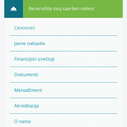
Rezervišite svoj savršen odmor
Cenovnici
Javne nabavke
Finansijski izveštaji
Dokumenti
Menadžment
Akreditacija
O nama